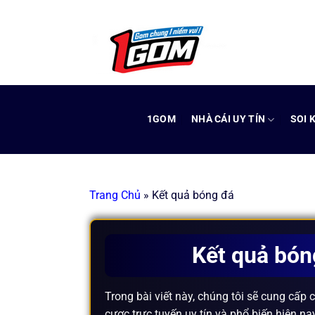
Chuyển
đến
nội
dung
1GOM
NHÀ CÁI UY TÍN
SOI 
Trang Chủ
»
Kết quả bóng đá
Kết quả bóng
Trong bài viết này, chúng tôi sẽ cung cấp 
cược trực tuyến uy tín và phổ biến hiện na