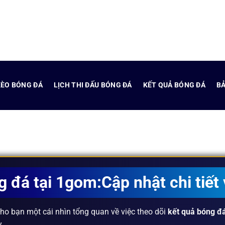
×
KÈO BÓNG ĐÁ
LỊCH THI ĐẤU BÓNG ĐÁ
KẾT QUẢ BÓNG ĐÁ
BẢ
 đá tại 1gom:Cập nhật chi tiết
cho bạn một cái nhìn tổng quan về việc theo dõi
kết quả bóng đ
y.