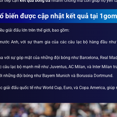
ơi tiếp cận
kết quả bóng đá
nhanh chóng mà còn giúp họ yên tâ
ổ biến được cập nhật kết quả tại 1go
iều giải đấu lớn trên thế giới, bao gồm:
 nước Anh, với sự tham gia của các câu lạc bộ hàng đầu như M
Nha với sự góp mặt của những đội bóng như Barcelona, Real Madr
các câu lạc bộ mạnh mẽ như Juventus, AC Milan, và Inter Milan tra
với những đội bóng như Bayern Munich và Borussia Dortmund.
c giải đấu quốc tế như World Cup, Euro, và Copa America, giúp 