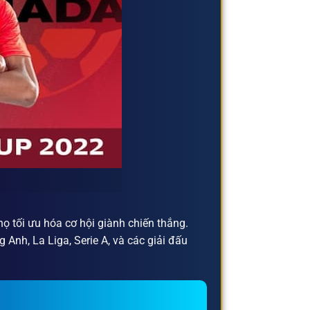
họ tối ưu hóa cơ hội giành chiến thắng.
Anh, La Liga, Serie A, và các giải đấu