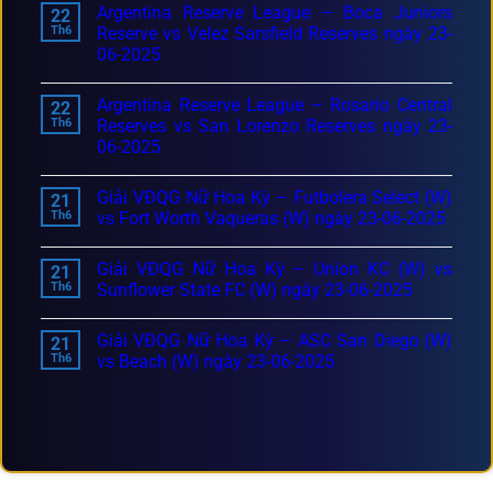
Argentina Reserve League – Boca Juniors
22
Th6
Reserve vs Velez Sarsfield Reserves ngày 23-
06-2025
Argentina Reserve League – Rosario Central
22
Th6
Reserves vs San Lorenzo Reserves ngày 23-
06-2025
Giải VĐQG Nữ Hoa Kỳ – Futbolera Select (W)
21
Th6
vs Fort Worth Vaqueras (W) ngày 23-06-2025
Giải VĐQG Nữ Hoa Kỳ – Union KC (W) vs
21
Th6
Sunflower State FC (W) ngày 23-06-2025
Giải VĐQG Nữ Hoa Kỳ – ASC San Diego (W)
21
Th6
vs Beach (W) ngày 23-06-2025