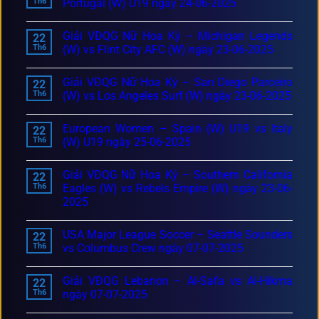
Th6
Portugal (W) U19 ngày 24-06-2025
Giải VĐQG Nữ Hoa Kỳ – Michigan Legends
22
Th6
(W) vs Flint City AFC (W) ngày 23-06-2025
Giải VĐQG Nữ Hoa Kỳ – San Diego Parceiro
22
Th6
(W) vs Los Angeles Surf (W) ngày 23-06-2025
European Women – Spain (W) U19 vs Italy
22
Th6
(W) U19 ngày 25-06-2025
Giải VĐQG Nữ Hoa Kỳ – Southern California
22
Th6
Eagles (W) vs Rebels Empire (W) ngày 23-06-
2025
USA Major League Soccer – Seattle Sounders
22
Th6
vs Columbus Crew ngày 07-07-2025
Giải VĐQG Lebanon – Al-Safa vs Al-Hikma
22
Th6
ngày 07-07-2025