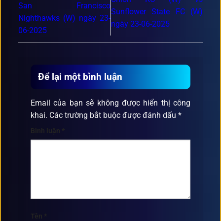
San Francisco
Sunflower State FC (W)
Nighthawks (W) ngày 23-
ngày 23-06-2025
06-2025
Để lại một bình luận
Email của bạn sẽ không được hiển thị công
khai.
Các trường bắt buộc được đánh dấu
*
Bình luận
*
Tên
*