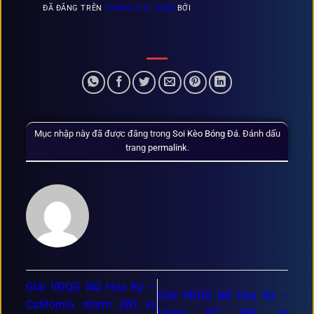
ĐÃ ĐĂNG TRÊN
THÁNG 6 21, 2025
BỞI
Mục nhập này đã được đăng trong
Soi Kèo Bóng Đá
. Đánh dấu
trang
permalink
.
Giải VĐQG Nữ Hoa Kỳ –
Giải VĐQG Nữ Hoa Kỳ –
California storm (W) vs
Union KC (W) vs