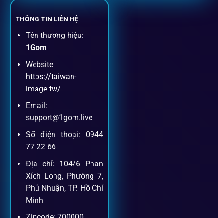
THÔNG TIN LIÊN HỆ
Tên thương hiệu:
1Gom
Website:
https://taiwan-
image.tw/
Email:
support@1gom.live
Số điện thoại: 0944
77 22 66
Địa chỉ: 104/6 Phan
Xích Long, Phường 7,
Phú Nhuận, TP. Hồ Chí
Minh
Zipcode: 700000