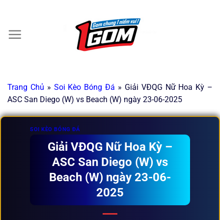
Chuyển
đến
×
nội
dung
Trang Chủ
»
Soi Kèo Bóng Đá
»
Giải VĐQG Nữ Hoa Kỳ –
ASC San Diego (W) vs Beach (W) ngày 23-06-2025
SOI KÈO BÓNG ĐÁ
Giải VĐQG Nữ Hoa Kỳ –
ASC San Diego (W) vs
Beach (W) ngày 23-06-
2025