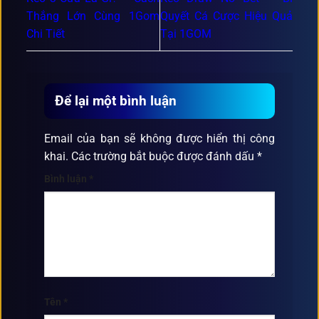
Thắng Lớn Cùng 1Gom
Quyết Cá Cược Hiệu Quả
Chi Tiết
Tại 1GOM
Để lại một bình luận
Email của bạn sẽ không được hiển thị công
khai.
Các trường bắt buộc được đánh dấu
*
Bình luận
*
Tên
*