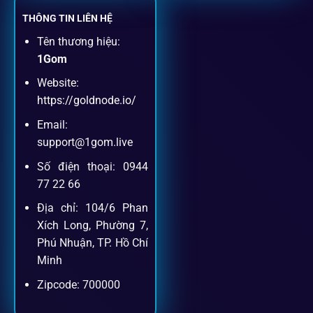
THÔNG TIN LIÊN HỆ
Tên thương hiệu:
1Gom
Website:
https://goldnode.io/
Email:
support@1gom.live
Số điện thoại: 0944
77 22 66
Địa chỉ: 104/6 Phan
Xích Long, Phường 7,
Phú Nhuận, TP. Hồ Chí
Minh
Zipcode: 700000