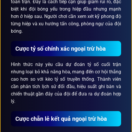
toàn trận. Đây là cách tiếp cận giúp giảm rủi ro, đặc
biệt khi đội bóng yếu trong hiệp đầu nhưng mạnh
hơn ở hiệp sau. Người chơi cần xem xét kỹ phong độ
từng hiệp và xu hướng tấn công, phòng ngự của đội
bóng.
Cược tỷ số chính xác ngoại trừ hòa
Hình thức này yêu cầu dự đoán tỷ số cuối trận
nhưng loại bỏ khả năng hòa, mang đến cơ hội thắng
cao hơn so với kèo tỷ số truyền thống. Thành viên
cần phân tích lịch sử đối đầu, hiệu suất ghi bàn và
chiến thuật gần đây của đội để đưa ra dự đoán hợp
lý.
Cược chẵn lẻ kết quả ngoại trừ hòa