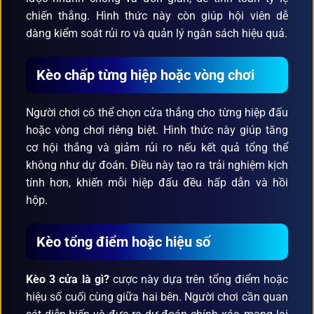
chiến thắng. Hình thức này còn giúp hội viên dễ
dàng kiểm soát rủi ro và quản lý ngân sách hiệu quả.
Kèo chấp từng hiệp hoặc vòng chơi
Người chơi có thể chọn cửa thắng cho từng hiệp đấu
hoặc vòng chơi riêng biệt. Hình thức này giúp tăng
cơ hội thắng và giảm rủi ro nếu kết quả tổng thể
không như dự đoán. Điều này tạo ra trải nghiệm kịch
tính hơn, khiến mỗi hiệp đấu đều hấp dẫn và hồi
hộp.
Kèo tổng điểm hoặc hiệu số
Kèo 3 cửa là gì?
cược này dựa trên tổng điểm hoặc
hiệu số cuối cùng giữa hai bên. Người chơi cần quan