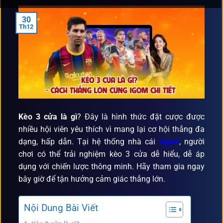
30
Th12
Kèo 3 cửa là gì
? Đây là hình thức đặt cược được
nhiều hội viên yêu thích vì mang lại cơ hội thắng đa
dạng, hấp dẫn. Tại hệ thống nhà cái
1gom
, người
chơi có thể trải nghiệm kèo 3 cửa dễ hiểu, dễ áp
dụng với chiến lược thông minh. Hãy tham gia ngay
bây giờ để tận hưởng cảm giác thắng lớn.
Nội Dung Bài Viết