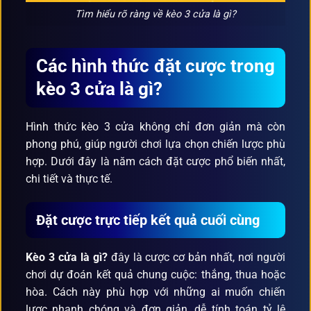
Tìm hiểu rõ ràng về kèo 3 cửa là gì?
Các hình thức đặt cược trong
kèo 3 cửa là gì?
Hình thức kèo 3 cửa không chỉ đơn giản mà còn
phong phú, giúp người chơi lựa chọn chiến lược phù
hợp. Dưới đây là năm cách đặt cược phổ biến nhất,
chi tiết và thực tế.
Đặt cược trực tiếp kết quả cuối cùng
Kèo 3 cửa là gì?
đây là cược cơ bản nhất, nơi người
chơi dự đoán kết quả chung cuộc: thắng, thua hoặc
hòa. Cách này phù hợp với những ai muốn chiến
lược nhanh chóng và đơn giản, dễ tính toán tỷ lệ