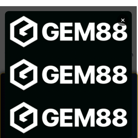
Chuyển
đến
×
nội
dung
Trang Chủ
»
Tin Tức
»
Kèo 3 Cửa Là Gì? – Cách Thắng Lớn
Cùng 1Gom Chi Tiết
TIN TỨC
Kèo 3 Cửa Là Gì? – Cách
Thắng Lớn Cùng 1Gom Chi
Tiết
ĐÃ ĐĂNG TRÊN
THÁNG 12 30, 2025
BỞI
ADMIN