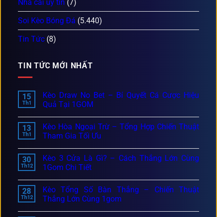
Nhà cái uy tín
(7)
Soi Kèo Bóng Đá
(5.440)
Tin Tức
(8)
TIN TỨC MỚI NHẤT
Kèo Draw No Bet – Bí Quyết Cá Cược Hiệu
15
Th1
Quả Tại 1GOM
Kèo Hòa Ngoại Trừ – Tổng Hợp Chiến Thuật
13
Th1
Tham Gia Tối Ưu
Kèo 3 Cửa Là Gì? – Cách Thắng Lớn Cùng
30
Th12
1Gom Chi Tiết
Kèo Tổng Số Bàn Thắng – Chiến Thuật
28
Th12
Thắng Lớn Cùng 1gom