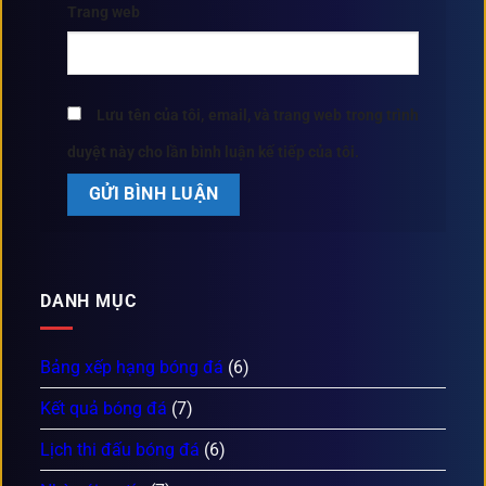
Trang web
Lưu tên của tôi, email, và trang web trong trình
duyệt này cho lần bình luận kế tiếp của tôi.
DANH MỤC
Bảng xếp hạng bóng đá
(6)
Kết quả bóng đá
(7)
Lịch thi đấu bóng đá
(6)