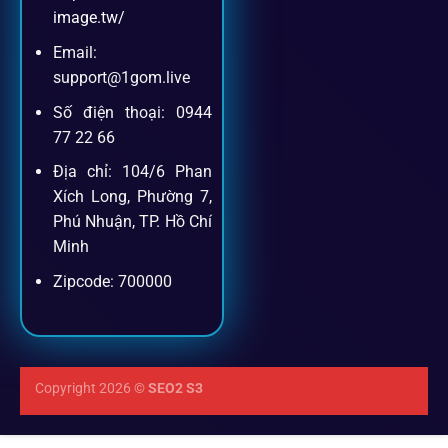
image.tw/
Email:
support@1gom.live
Số điện thoại: 0944
77 22 66
Địa chỉ: 104/6 Phan
Xích Long, Phường 7,
Phú Nhuận, TP. Hồ Chí
Minh
Zipcode: 700000
Copyright 2026 ©
SEO2 S3