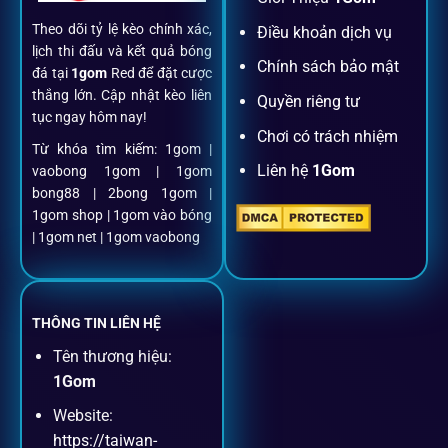
Theo dõi tỷ lệ kèo chính xác,
Điều khoản dịch vụ
lịch thi đấu và kết quả bóng
Chính sách bảo mật
đá tại
1gom
Red để đặt cược
thắng lớn. Cập nhật kèo liên
Quyền riêng tư
tục ngay hôm nay!
Chơi có trách nhiệm
Từ khóa tìm kiếm: 1gom |
Liên hệ
1Gom
vaobong 1gom | 1gom
bong88 | 2bong 1gom |
1gom shop | 1gom vào bóng
| 1gom net | 1gom vaobong
THÔNG TIN LIÊN HỆ
Tên thương hiệu:
1Gom
Website:
https://taiwan-