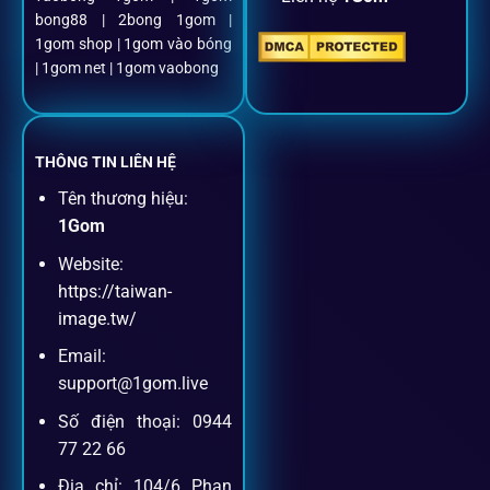
bong88 | 2bong 1gom |
1gom shop | 1gom vào bóng
| 1gom net | 1gom vaobong
THÔNG TIN LIÊN HỆ
Tên thương hiệu:
1Gom
Website:
https://taiwan-
image.tw/
Email:
support@1gom.live
Số điện thoại: 0944
77 22 66
Địa chỉ: 104/6 Phan