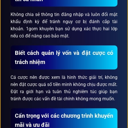
Không chia sẻ thông tin đăng nhập và luôn đổi mật
khẩu định kỳ để tránh nguy cơ bị đánh cắp tài
khoản. 1gom khuyên bạn sử dụng xác thực hai lớp
nếu có để nâng cao bảo mật.
Biết cách quản lý vốn và đặt cược có
trách nhiệm
Cá cược nên được xem là hình thức giải trí, không
nên đặt cược quá số tiền mình không chịu được mất.
Đặt ra giới hạn và tuân thủ nghiêm túc giúp bạn
tránh được các vấn đề tài chính không mong muốn.
Cẩn trọng với các chương trình khuyến
mãi và ưu đãi