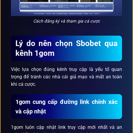
Cách đăng ký và tham gia cá cược
Lý do nên chọn Sbobet qua
kênh 1gom
Việc lựa chọn đúng kênh truy cập là yếu tố quan
trọng để tránh các nhà cái giả mạo và mất an toàn
khi cá cược.
1gom cung cấp đường link chính xác
và cập nhật
1gom luôn cập nhật link truy cập mới nhất và an