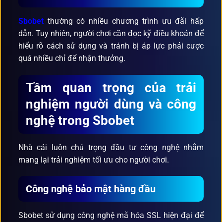
Sbobet
thường có nhiều chương trình ưu đãi hấp
dẫn. Tuy nhiên, người chơi cần đọc kỹ điều khoản để
hiểu rõ cách sử dụng và tránh bị áp lực phải cược
quá nhiều chỉ để nhận thưởng.
Tầm quan trọng của trải
nghiệm người dùng và công
nghệ trong Sbobet
Nhà cái luôn chú trọng đầu tư công nghệ nhằm
mang lại trải nghiệm tối ưu cho người chơi.
Công nghệ bảo mật hàng đầu
Sbobet sử dụng công nghệ mã hóa SSL hiện đại để