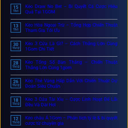
Kèo Draw No Bet – Bí Quyết Cá Cược Hiệu
15
Th1
Quả Tại 1GOM
Kèo Hòa Ngoại Trừ – Tổng Hợp Chiến Thuật
13
Th1
Tham Gia Tối Ưu
Kèo 3 Cửa Là Gì? – Cách Thắng Lớn Cùng
30
Th12
1Gom Chi Tiết
Kèo Tổng Số Bàn Thắng – Chiến Thuật
28
Th12
Thắng Lớn Cùng 1gom
Kèo Thẻ Vàng Hấp Dẫn Với Chiến Thuật Dự
26
Th12
Đoán Siêu Chuẩn
Kèo 3 Cửa Tài Xỉu – Cược Linh Hoạt Để Lãi
18
Th12
Đều Và Dài Hơi
Kèo châu Á 1Gom – Phân tích tỷ lệ & bí quyết
12
Th10
cược từ chuyên gia