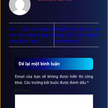
7m – Cách sử dụng và
Bong88 nhà cái uy tín
mẹo tận dụng thông tin
hàng đầu, trải nghiệm
bóng đá từ 1gom
cược đỉnh cao
Để lại một bình luận
Email của bạn sẽ không được hiển thị công
khai.
Các trường bắt buộc được đánh dấu
*
Bình luận
*