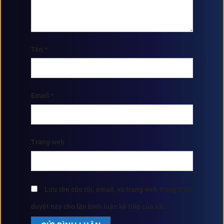
Tên
*
Email
*
Trang web
Lưu tên của tôi, email, và trang web trong trình
duyệt này cho lần bình luận kế tiếp của tôi.