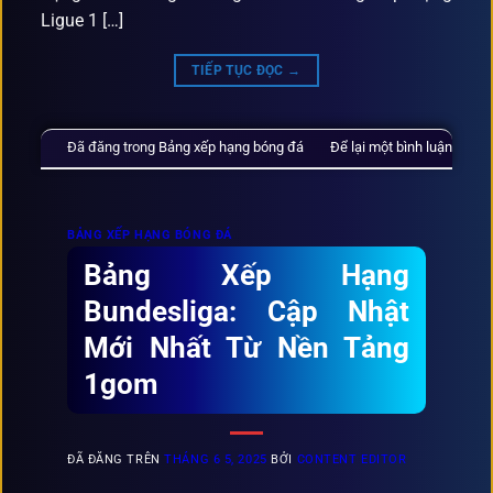
Ligue 1 […]
TIẾP TỤC ĐỌC
→
Đã đăng trong
Bảng xếp hạng bóng đá
Để lại một bình luận
BẢNG XẾP HẠNG BÓNG ĐÁ
Bảng Xếp Hạng
Bundesliga: Cập Nhật
Mới Nhất Từ Nền Tảng
1gom
ĐÃ ĐĂNG TRÊN
THÁNG 6 5, 2025
BỞI
CONTENT EDITOR