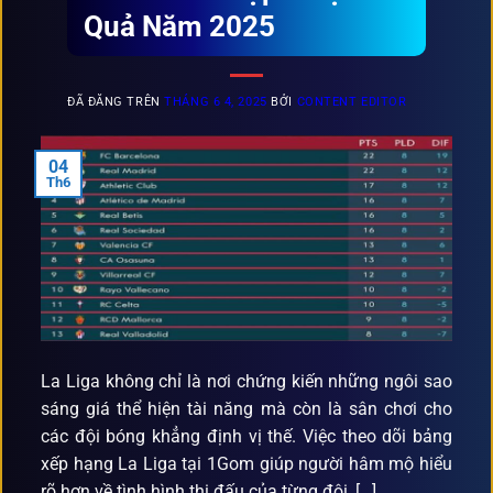
Quả Năm 2025
ĐÃ ĐĂNG TRÊN
THÁNG 6 4, 2025
BỞI
CONTENT EDITOR
04
Th6
La Liga không chỉ là nơi chứng kiến những ngôi sao
sáng giá thể hiện tài năng mà còn là sân chơi cho
các đội bóng khẳng định vị thế. Việc theo dõi bảng
xếp hạng La Liga tại 1Gom giúp người hâm mộ hiểu
rõ hơn về tình hình thi đấu của từng đội, […]