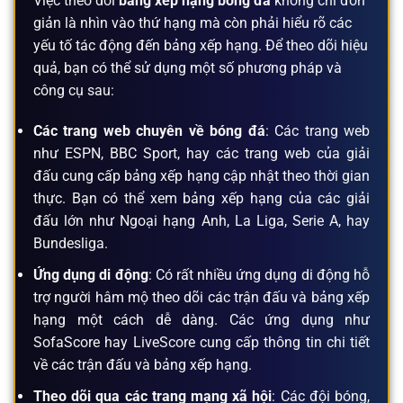
Việc theo dõi
bảng xếp hạng bóng đá
không chỉ đơn
giản là nhìn vào thứ hạng mà còn phải hiểu rõ các
yếu tố tác động đến bảng xếp hạng. Để theo dõi hiệu
quả, bạn có thể sử dụng một số phương pháp và
công cụ sau:
Các trang web chuyên về bóng đá
: Các trang web
như ESPN, BBC Sport, hay các trang web của giải
đấu cung cấp bảng xếp hạng cập nhật theo thời gian
thực. Bạn có thể xem bảng xếp hạng của các giải
đấu lớn như Ngoại hạng Anh, La Liga, Serie A, hay
Bundesliga.
Ứng dụng di động
: Có rất nhiều ứng dụng di động hỗ
trợ người hâm mộ theo dõi các trận đấu và bảng xếp
hạng một cách dễ dàng. Các ứng dụng như
SofaScore hay LiveScore cung cấp thông tin chi tiết
về các trận đấu và bảng xếp hạng.
Theo dõi qua các trang mạng xã hội
: Các đội bóng,