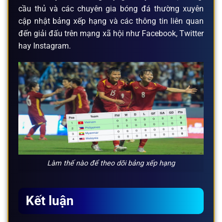
cầu thủ và các chuyên gia bóng đá thường xuyên
cập nhật bảng xếp hạng và các thông tin liên quan
đến giải đấu trên mạng xã hội như Facebook, Twitter
hay Instagram.
Làm thế nào để theo dõi bảng xếp hạng
Kết luận