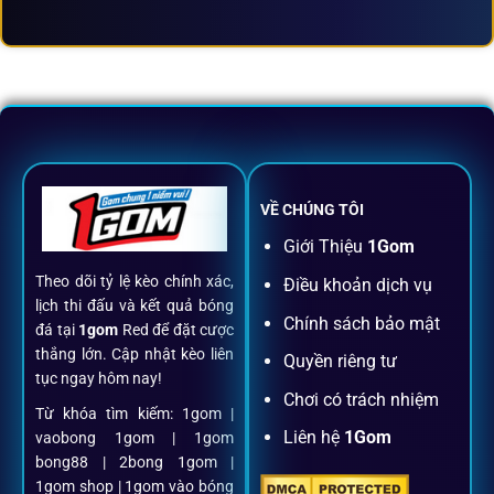
VỀ CHÚNG TÔI
Giới Thiệu
1Gom
Theo dõi tỷ lệ kèo chính xác,
Điều khoản dịch vụ
lịch thi đấu và kết quả bóng
Chính sách bảo mật
đá tại
1gom
Red để đặt cược
thắng lớn. Cập nhật kèo liên
Quyền riêng tư
tục ngay hôm nay!
Chơi có trách nhiệm
Từ khóa tìm kiếm: 1gom |
Liên hệ
1Gom
vaobong 1gom | 1gom
bong88 | 2bong 1gom |
1gom shop | 1gom vào bóng