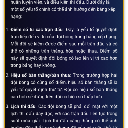
huấn luyện viên, và điều kiện thi đấu. Dưới đây là
một số yếu tố chính có thể ảnh hưởng đến bảng xếp
hạng:
Điểm số từ các trận đấu
: Đây là yếu tố quyết định
trực tiếp đến vị trí của đội bóng trong bảng xếp hạng.
Mỗi đội sẽ kiếm được điểm sau mỗi trận đấu và có
thể có những trận thắng, hòa hoặc thua. Điểm số
này sẽ quyết định đội bóng có leo lên vị trí cao hơn
trong bảng hay không.
Hiệu số bàn thắng/bàn thua
: Trong trường hợp hai
đội bóng có cùng số điểm, hiệu số bàn thắng sẽ là
yếu tố quyết định thứ tự. Đội có hiệu số bàn thắng
cao hơn sẽ đứng trên đội có hiệu số thấp hơn.
Lịch thi đấu
: Các đội bóng sẽ phải đối mặt với một
lịch thi đấu dày đặc, với các trận đấu liên tục trong
suốt mùa giải. Lịch thi đấu căng thẳng có thể ảnh
hưởng đến thể lực và phong độ của các cầu thủ, từ