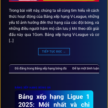
Trong bài viết này, chúng ta sẽ cùng tìm hiểu về cách
thức hoạt động của Bảng xếp hạng V-League, những
yếu tố ảnh hưởng đến thứ hạng của các đội bóng, và
những điều người hâm mộ cần lưu ý khi theo dõi giải
đấu này qua 1Gom. Bảng xếp hạng V-League và cơ
[…]
TIẾP TỤC ĐỌC
→
Đã đăng trong
Bảng xếp hạng bóng đá
Để lại một bình luận
BẢNG XẾP HẠNG BÓNG ĐÁ
Bảng xếp hạng Ligue 1
2025: Mới nhất và chi