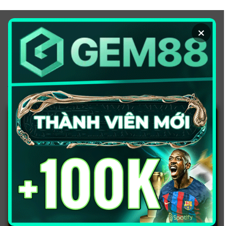
Chuyển
đến
×
nội
dung
Trang Chủ
»
Bảng xếp hạng bóng đá
Bảng xếp hạng bóng đá: Cập
nhật những yếu tố quyết định
Bảng xếp hạng bóng đá là một trong những yếu tố
quan trọng nhất trong mọi giải đấu thể thao
1Gom
.
Chắc chắn, với những thông tin này, bạn sẽ có cái
nhìn toàn diện hơn về các giải đấu bóng đá lớn trên
thế giới, đặc biệt là trong mùa giải năm nay.