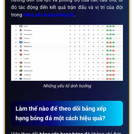
đó tác động đến kết quả trận đấu và vị trí của đội
trong
bảng xếp hạng bóng đá
.
Những yếu tố ảnh hưởng
Làm thế nào để theo dõi bảng xếp
hạng bóng đá một cách hiệu quả?