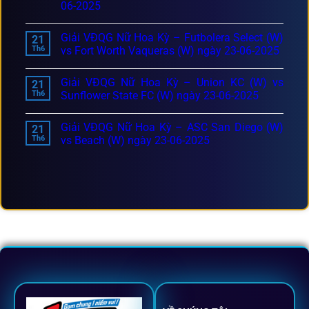
06-2025
Giải VĐQG Nữ Hoa Kỳ – Futbolera Select (W)
21
Th6
vs Fort Worth Vaqueras (W) ngày 23-06-2025
Giải VĐQG Nữ Hoa Kỳ – Union KC (W) vs
21
Th6
Sunflower State FC (W) ngày 23-06-2025
Giải VĐQG Nữ Hoa Kỳ – ASC San Diego (W)
21
Th6
vs Beach (W) ngày 23-06-2025