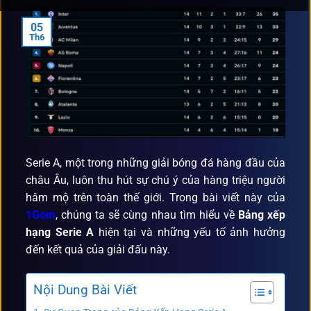
05
Th6
Serie A, một trong những giải bóng đá hàng đầu của
châu Âu, luôn thu hút sự chú ý của hàng triệu người
hâm mộ trên toàn thế giới.
Trong bài viết này của
1Gom
, chúng ta sẽ cùng nhau tìm hiểu về
Bảng xếp
hạng Serie A
hiện tại và những yếu tố ảnh hưởng
đến kết quả của giải đấu này.
Nội Dung Bài Viết