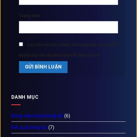
Trang web
Lưu tên của tôi, email, và trang web trong trình
duyệt này cho lần bình luận kế tiếp của tôi.
DANH MỤC
Bảng xếp hạng bóng đá
(6)
Kết quả bóng đá
(7)