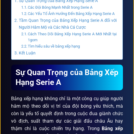
Sự Quan Trọng của Bảng Xếp Hạng Serie A
Các Đội Bóng Mạnh Nhất trong Serie A
Các Yếu Tố Ảnh Hưởng Đến Bảng Xếp Hạng Serie A
Tầm Quan Trọng của Bảng Xếp Hạng Serie A đối với
Người Hâm Mộ và Các Nhà Cá Cược
Cách Theo Dõi Bảng Xếp Hạng Serie A Mới Nhất tại
1gom
Tìm hiểu sâu về bảng xếp hạng
Kết Luận
Sự Quan Trọng của Bảng Xếp
Hạng Serie A
Bảng xếp hạng không chỉ là một công cụ giúp người
hâm mộ theo dõi vị trí của đội bóng yêu thích, mà
còn là yếu tố quyết định trong cuộc đua giành chức
vô địch, suất tham dự các giải đấu châu Âu hay
thậm chí là cuộc chiến trụ hạng. Trong
Bảng xếp