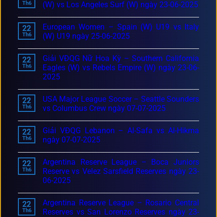
Th6
(W) vs Los Angeles Surf (W) ngày 23-06-2025
European Women – Spain (W) U19 vs Italy
22
Th6
(W) U19 ngày 25-06-2025
Giải VĐQG Nữ Hoa Kỳ – Southern California
22
Th6
Eagles (W) vs Rebels Empire (W) ngày 23-06-
2025
USA Major League Soccer – Seattle Sounders
22
Th6
vs Columbus Crew ngày 07-07-2025
Giải VĐQG Lebanon – Al-Safa vs Al-Hikma
22
Th6
ngày 07-07-2025
Argentina Reserve League – Boca Juniors
22
Th6
Reserve vs Velez Sarsfield Reserves ngày 23-
06-2025
Argentina Reserve League – Rosario Central
22
Th6
Reserves vs San Lorenzo Reserves ngày 23-