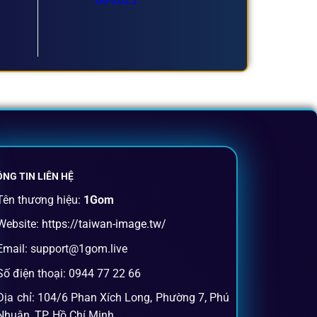
06-2025
NG TIN LIÊN HỆ
Tên thương hiệu:
1Gom
Website:
https://taiwan-image.tw/
Email:
support@1gom.live
Số điện thoại: 0944 77 22 66
Địa chỉ: 104/6 Phan Xích Long, Phường 7, Phú
Nhuận, TP. Hồ Chí Minh