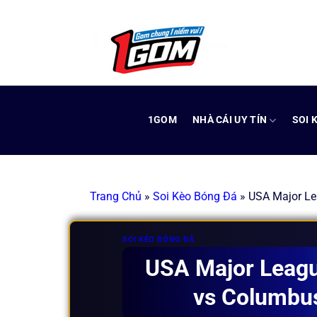
Chuyển
đến
nội
dung
1GOM
NHÀ CÁI UY TÍN
SOI 
Trang Chủ
»
Soi Kèo Bóng Đá
»
USA Major Le
SOI KÈO BÓNG ĐÁ
USA Major Leagu
vs Columbu