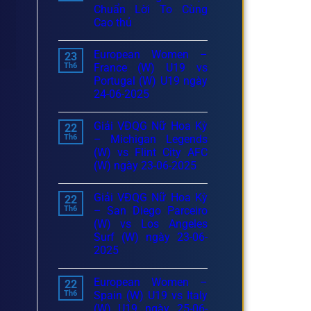
Chuẩn Lời To Cùng
Cao thủ
European Women –
23
Th6
France (W) U19 vs
Portugal (W) U19 ngày
24-06-2025
Giải VĐQG Nữ Hoa Kỳ
22
Th6
– Michigan Legends
(W) vs Flint City AFC
(W) ngày 23-06-2025
Giải VĐQG Nữ Hoa Kỳ
22
Th6
– San Diego Parceiro
(W) vs Los Angeles
Surf (W) ngày 23-06-
2025
European Women –
22
Th6
Spain (W) U19 vs Italy
(W) U19 ngày 25-06-