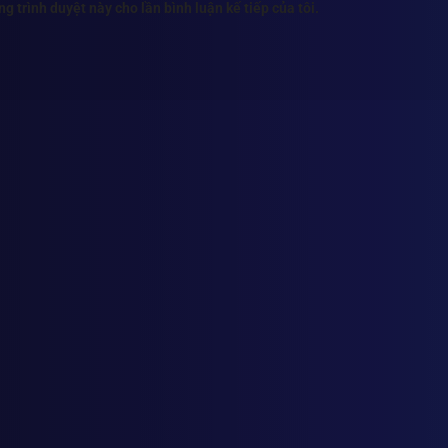
ng trình duyệt này cho lần bình luận kế tiếp của tôi.