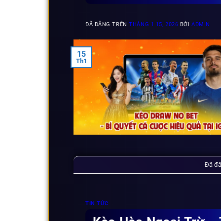
ĐÃ ĐĂNG TRÊN
THÁNG 1 15, 2026
BỞI
ADMIN
15
Th1
Đã đă
TIN TỨC