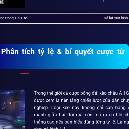
ng trong
Tin Tức
Để lại một bình
hân tích tỷ lệ & bí quyết cược từ
Trong thế giới cá cược bóng đá, kèo châu Á 1
được xem là nền tảng chiến lược của dân chu
nghiệp. Loại kèo này không chỉ cân bằng 
mạnh giữa hai đội mà còn mở ra cơ hội ch
thắng cao nếu bạn hiểu đúng từng tỷ lệ. Là n