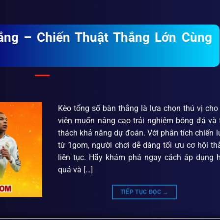
ắng – Chiến Thuật Thắng Lớn Cùng
Kèo tổng số bàn thắng là lựa chọn thú vị cho
viên muốn nâng cao trải nghiệm bóng đá và 
thách khả năng dự đoán. Với phân tích chiến 
từ 1gom, người chơi dễ dàng tối ưu cơ hội th
liên tục. Hãy khám phá ngay cách áp dụng h
quả và […]
TIẾP TỤC ĐỌC
→