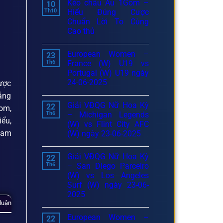
Kèo châu Âu 1Gom –
10
Th10
Hiểu Đúng Cược
Chuẩn Lời To Cùng
Cao thủ
European Women –
23
Th6
France (W) U19 vs
Portugal (W) U19 ngày
24-06-2025
ược
hắng
Giải VĐQG Nữ Hoa Kỳ
22
om,
Th6
– Michigan Legends
iểu,
(W) vs Flint City AFC
ham
(W) ngày 23-06-2025
Giải VĐQG Nữ Hoa Kỳ
22
Th6
– San Diego Parceiro
(W) vs Los Angeles
Surf (W) ngày 23-06-
2025
 luận
European Women –
22