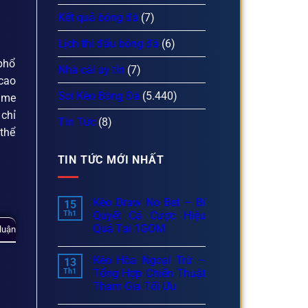
Kết quả bóng đá
(7)
Lịch thi đấu bóng đá
(6)
phổ
Nhà cái uy tín
(7)
cao
Soi Kèo Bóng Đá
(5.440)
ame
 chỉ
Tin Tức
(8)
thể
TIN TỨC MỚI NHẤT
Kèo Draw No Bet – Bí
15
Th1
Quyết Cá Cược Hiệu
Quả Tại 1GOM
 luận
Kèo Hòa Ngoại Trừ –
13
Th1
Tổng Hợp Chiến Thuật
Tham Gia Tối Ưu