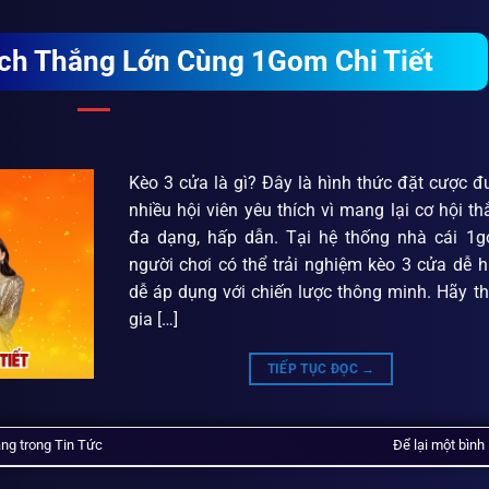
ách Thắng Lớn Cùng 1Gom Chi Tiết
Kèo 3 cửa là gì? Đây là hình thức đặt cược đ
nhiều hội viên yêu thích vì mang lại cơ hội t
đa dạng, hấp dẫn. Tại hệ thống nhà cái 1g
người chơi có thể trải nghiệm kèo 3 cửa dễ h
dễ áp dụng với chiến lược thông minh. Hãy t
gia […]
TIẾP TỤC ĐỌC
→
ng trong
Tin Tức
Để lại một bình