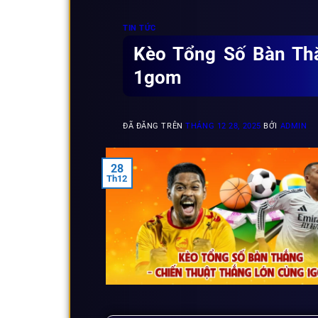
TIN TỨC
Kèo Tổng Số Bàn Th
1gom
ĐÃ ĐĂNG TRÊN
THÁNG 12 28, 2025
BỞI
ADMIN
28
Th12