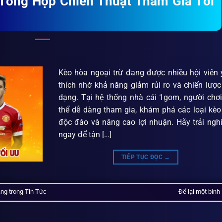
 Tổng Hợp Chiến Thuật Tham Gia Tối
Kèo hòa ngoại trừ đang được nhiều hội viên 
thích nhờ khả năng giảm rủi ro và chiến lược
dạng. Tại hệ thống nhà cái 1gom, người chơi
thể dễ dàng tham gia, khám phá các loại kèo 
độc đáo và nâng cao lợi nhuận. Hãy trải ngh
ngay để tận […]
TIẾP TỤC ĐỌC
→
ng trong
Tin Tức
Để lại một bình