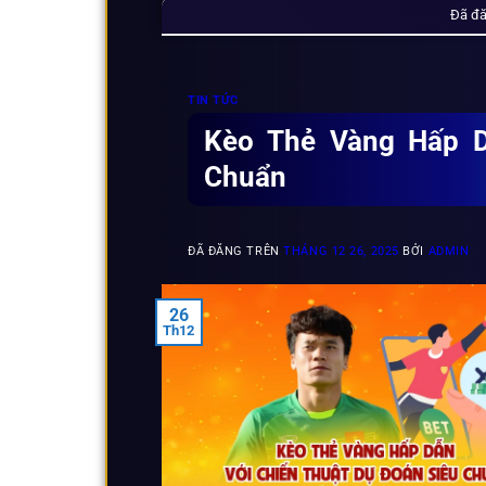
Đã đă
TIN TỨC
Kèo Thẻ Vàng Hấp D
Chuẩn
ĐÃ ĐĂNG TRÊN
THÁNG 12 26, 2025
BỞI
ADMIN
26
Th12