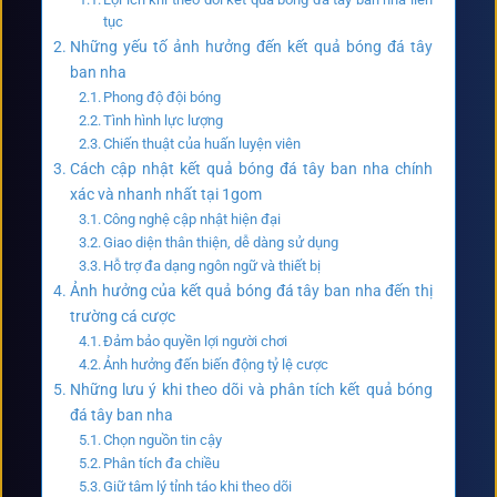
tục
Những yếu tố ảnh hưởng đến kết quả bóng đá tây
ban nha
Phong độ đội bóng
Tình hình lực lượng
Chiến thuật của huấn luyện viên
Cách cập nhật kết quả bóng đá tây ban nha chính
xác và nhanh nhất tại 1gom
Công nghệ cập nhật hiện đại
Giao diện thân thiện, dễ dàng sử dụng
Hỗ trợ đa dạng ngôn ngữ và thiết bị
Ảnh hưởng của kết quả bóng đá tây ban nha đến thị
trường cá cược
Đảm bảo quyền lợi người chơi
Ảnh hưởng đến biến động tỷ lệ cược
Những lưu ý khi theo dõi và phân tích kết quả bóng
đá tây ban nha
Chọn nguồn tin cậy
Phân tích đa chiều
Giữ tâm lý tỉnh táo khi theo dõi