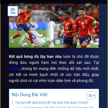
05
Th6
Kết quả bóng đá tây ban nha
luôn là chủ đề được
đông đảo người hâm mộ theo dõi sát sao. Tại
1Gom
, chúng tôi mang đến những dữ liệu mới nhất,
chi tiết và minh bạch nhất về các trận đấu, giúp
người chơi có cái nhìn toàn diện hơn về phong độ.
Nội Dung Bài Viết
Tại sao kết quả bóng đá tây ban nha quan trọng?
Lợi ích khi theo dõi kết quả bóng đá tây ban nha liên