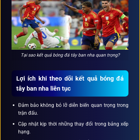
Tại sao kết quả bóng đá tây ban nha quan trọng?
Lợi ích khi theo dõi kết quả bóng đá
tây ban nha liên tục
Đảm bảo không bỏ lỡ diễn biến quan trọng trong
trận đấu.
Cập nhật kịp thời những thay đổi trong bảng xếp
hạng.