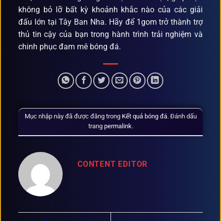
không bỏ lỡ bất kỳ khoảnh khắc nào của các giải
đấu lớn tại Tây Ban Nha. Hãy để 1gom trở thành trợ
thủ tin cậy của bạn trong hành trình trải nghiệm và
chinh phục đam mê bóng đá.
Mục nhập này đã được đăng trong
Kết quả bóng đá
. Đánh dấu
trang
permalink
.
CONTENT EDITOR