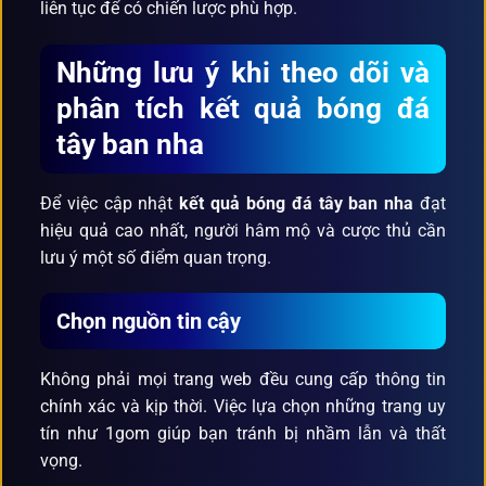
liên tục để có chiến lược phù hợp.
Những lưu ý khi theo dõi và
phân tích kết quả bóng đá
tây ban nha
Để việc cập nhật
kết quả bóng đá tây ban nha
đạt
hiệu quả cao nhất, người hâm mộ và cược thủ cần
lưu ý một số điểm quan trọng.
Chọn nguồn tin cậy
Không phải mọi trang web đều cung cấp thông tin
chính xác và kịp thời. Việc lựa chọn những trang uy
tín như 1gom giúp bạn tránh bị nhầm lẫn và thất
vọng.