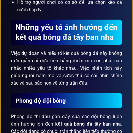
Hỗ trợ người chơi có cơ sở để lựa chọn kèo cá
cược hợp lý.
Những yếu tố ảnh hưởng đến
kết quả bóng đá tây ban nha
Việc dự đoán và hiểu rõ kết quả bóng đá này không
đơn giản chỉ dựa trên bảng điểm mà còn phải cân
nhắc nhiều yếu tố khác nhau. Việc phân tích này
giúp người hâm mộ và cược thủ có cái nhìn chính
xác và sâu sắc hơn về từng trận đấu.
Phong độ đội bóng
Phong độ thi đấu gần đây của các đội bóng luôn
ảnh hưởng lớn đến
kết quả bóng đá tây ban nha
.
Các đội đang có chuỗi trận thắng liên tiếp thường có