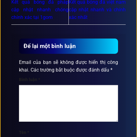
Kết quả bóng đá pháp
Kết quả bóng đá việt nam
cập nhật nhanh chóng
cập nhật nhanh và chính
chính xác tại 1gom
xác nhất
Để lại một bình luận
Email của bạn sẽ không được hiển thị công
khai.
Các trường bắt buộc được đánh dấu
*
Bình luận
*
Tên
*