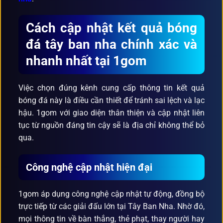
Cách cập nhật kết quả bóng
đá tây ban nha chính xác và
nhanh nhất tại 1gom
Việc chọn đúng kênh cung cấp thông tin kết quả
bóng đá này là điều cần thiết để tránh sai lệch và lạc
hậu. 1gom với giao diện thân thiện và cập nhật liên
tục từ nguồn đáng tin cậy sẽ là địa chỉ không thể bỏ
qua.
Công nghệ cập nhật hiện đại
1gom áp dụng công nghệ cập nhật tự động, đồng bộ
trực tiếp từ các giải đấu lớn tại Tây Ban Nha. Nhờ đó,
mọi thông tin về bàn thắng, thẻ phạt, thay người hay