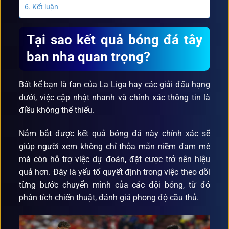
Kết luận
Tại sao kết quả bóng đá tây
ban nha quan trọng?
Bất kể bạn là fan của La Liga hay các giải đấu hạng
dưới, việc cập nhật nhanh và chính xác thông tin là
điều không thể thiếu.
Nắm bắt được kết quả bóng đá này
chính xác sẽ
giúp người xem không chỉ thỏa mãn niềm đam mê
mà còn hỗ trợ việc dự đoán, đặt cược trở nên hiệu
quả hơn. Đây là yếu tố quyết định trong việc theo dõi
từng bước chuyển mình của các đội bóng, từ đó
phân tích chiến thuật, đánh giá phong độ cầu thủ.