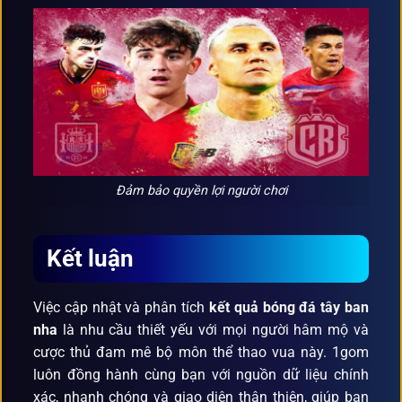
Đảm bảo quyền lợi người chơi
Kết luận
Việc cập nhật và phân tích
kết quả bóng đá tây ban
nha
là nhu cầu thiết yếu với mọi người hâm mộ và
cược thủ đam mê bộ môn thể thao vua này. 1gom
luôn đồng hành cùng bạn với nguồn dữ liệu chính
xác, nhanh chóng và giao diện thân thiện, giúp bạn