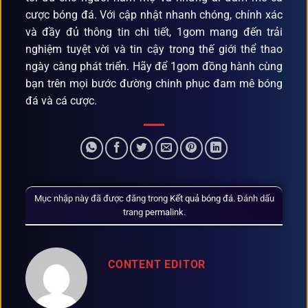
cược bóng đá. Với cập nhật nhanh chóng, chính xác
và đầy đủ thông tin chi tiết, 1gom mang đến trải
nghiệm tuyệt vời và tin cậy trong thế giới thể thao
ngày càng phát triển. Hãy để 1gom đồng hành cùng
bạn trên mọi bước đường chinh phục đam mê bóng
đá và cá cược.
Mục nhập này đã được đăng trong
Kết quả bóng đá
. Đánh dấu
trang
permalink
.
CONTENT EDITOR