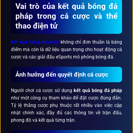
Vai trò của kết quả bóng đá
pháp trong cá cược và thể
thao điện tử
Kết quả bóng đá pháp
không chỉ đơn thuần là bảng
điểm mà còn là dữ liệu quan trọng cho hoạt động cá
cược và các giải đấu eSports mô phỏng bóng đá.
Ảnh hưởng đến quyết định cá cược
Người chơi cá cược sử dụng
kết quả bóng đá pháp
như một công cụ tham khảo để đặt cược đúng đắn.
Tỷ lệ thắng cược phụ thuộc rất nhiều vào việc cập
nhật chính xác, đầy đủ các thông tin về trận đấu,
phong độ và kết quả từng trận.