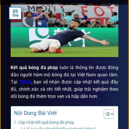
05
Th6
Kết quả bóng đá pháp
luôn là thông tin được đông
đảo người hâm mộ bóng đá tại Việt Nam quan tâm.
Tại
1Gom
, bạn sẽ nhận được cập nhật kết quả đầy
đủ, chính xác và chi tiết nhất, giúp trải nghiệm theo
dõi bóng đá thêm trọn vẹn và hấp dẫn hơn.
Nội Dung Bài Viết
Cập nhật kết quả bóng đá pháp
Vì sao cần cập nhật kết quả nhanh chóng?