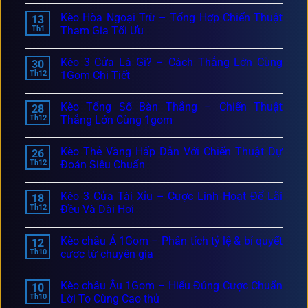
Kèo Hòa Ngoại Trừ – Tổng Hợp Chiến Thuật
13
Th1
Tham Gia Tối Ưu
Kèo 3 Cửa Là Gì? – Cách Thắng Lớn Cùng
30
Th12
1Gom Chi Tiết
Kèo Tổng Số Bàn Thắng – Chiến Thuật
28
Th12
Thắng Lớn Cùng 1gom
Kèo Thẻ Vàng Hấp Dẫn Với Chiến Thuật Dự
26
Th12
Đoán Siêu Chuẩn
Kèo 3 Cửa Tài Xỉu – Cược Linh Hoạt Để Lãi
18
Th12
Đều Và Dài Hơi
Kèo châu Á 1Gom – Phân tích tỷ lệ & bí quyết
12
Th10
cược từ chuyên gia
Kèo châu Âu 1Gom – Hiểu Đúng Cược Chuẩn
10
Th10
Lời To Cùng Cao thủ