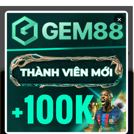
Chuyển
đến
×
nội
dung
Trang Chủ
»
Kết quả bóng đá
»
Kết quả bóng đá pháp cập
nhật nhanh chóng chính xác tại 1gom
KẾT QUẢ BÓNG ĐÁ
Kết quả bóng đá pháp cập
nhật nhanh chóng chính
xác tại 1gom
ĐÃ ĐĂNG TRÊN
THÁNG 6 5, 2025
BỞI
CONTENT EDITOR