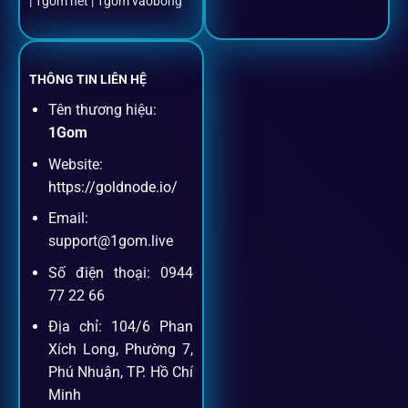
| 1gom net | 1gom vaobong
THÔNG TIN LIÊN HỆ
Tên thương hiệu:
1Gom
Website:
https://goldnode.io/
Email:
support@1gom.live
Số điện thoại: 0944
77 22 66
Địa chỉ: 104/6 Phan
Xích Long, Phường 7,
Phú Nhuận, TP. Hồ Chí
Minh