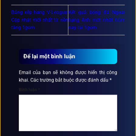
Bảng xếp hạng V-League:
Kết quả bóng đá Ngoại
Cập nhật mới nhất từ nền
hạng Anh mới nhất hôm
tảng 1gom
nay tại 1gom
Để lại một bình luận
Email của bạn sẽ không được hiển thị công
khai.
Các trường bắt buộc được đánh dấu
*
Bình luận
*