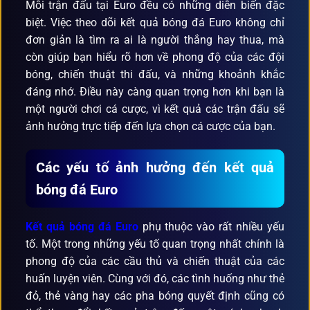
Mỗi trận đấu tại Euro đều có những diễn biến đặc
biệt. Việc theo dõi kết quả bóng đá Euro không chỉ
đơn giản là tìm ra ai là người thắng hay thua, mà
còn giúp bạn hiểu rõ hơn về phong độ của các đội
bóng, chiến thuật thi đấu, và những khoảnh khắc
đáng nhớ. Điều này càng quan trọng hơn khi bạn là
một người chơi cá cược, vì kết quả các trận đấu sẽ
ảnh hưởng trực tiếp đến lựa chọn cá cược của bạn.
Các yếu tố ảnh hưởng đến kết quả
bóng đá Euro
Kết quả bóng đá Euro
phụ thuộc vào rất nhiều yếu
tố. Một trong những yếu tố quan trọng nhất chính là
phong độ của các cầu thủ và chiến thuật của các
huấn luyện viên. Cùng với đó, các tình huống như thẻ
đỏ, thẻ vàng hay các pha bóng quyết định cũng có