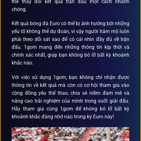
thể thay đổi kết quả trận đấu một cách nhanh
chóng.
Kết quả bóng đá Euro có thể bị ảnh hưởng bởi những
yếu tố không thể dự đoán, vì vậy người hâm mộ luôn
phải theo dõi sát sao để có cái nhìn đầy đủ về trận
đấu. 1gom mang đến những thông tin kịp thời và
chính xác nhất, giúp bạn không bỏ lỡ bất kỳ khoảnh
khắc nào.
Với việc sử dụng 1gom, bạn không chỉ nhận được
thông tin về kết quả mà còn có cơ hội tham gia vào
cộng đồng yêu thể thao, chia sẻ niềm đam mê và
nâng cao trải nghiệm của mình trong suốt giải đấu.
Hãy tham gia cùng 1gom để không bỏ lỡ bất kỳ
khoảnh khắc đáng nhớ nào trong kỳ Euro này!