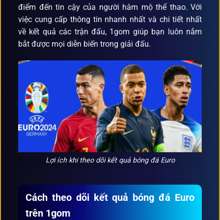
điểm đến tin cậy của người hâm mộ thể thao. Với
việc cung cấp thông tin nhanh nhất và chi tiết nhất
về kết quả các trận đấu, 1gom giúp bạn luôn nắm
bắt được mọi diễn biến trong giải đấu.
Lợi ích khi theo dõi kết quả bóng đá Euro
Cách theo dõi kết quả bóng đá Euro
trên 1gom