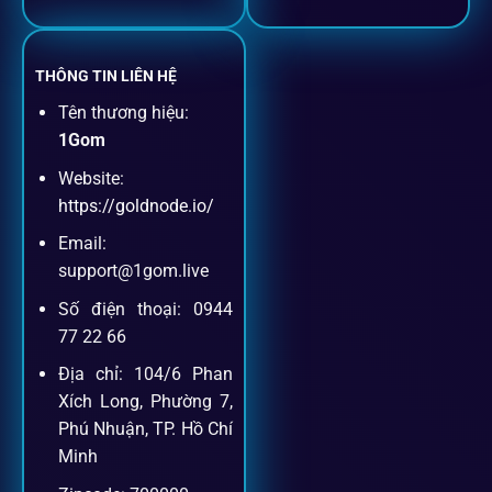
THÔNG TIN LIÊN HỆ
Tên thương hiệu:
1Gom
Website:
https://goldnode.io/
Email:
support@1gom.live
Số điện thoại: 0944
77 22 66
Địa chỉ: 104/6 Phan
Xích Long, Phường 7,
Phú Nhuận, TP. Hồ Chí
Minh