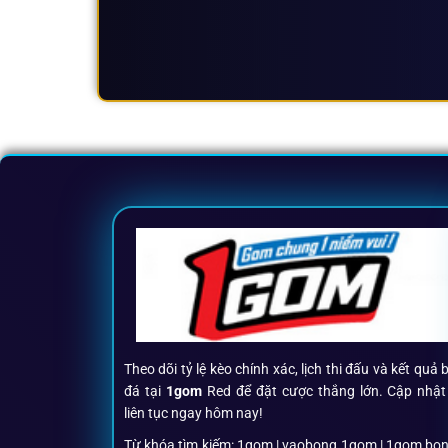
Theo dõi tỷ lệ kèo chính xác, lịch thi đấu và kết quả
đá tại
1gom
Red để đặt cược thắng lớn. Cập nhật
liên tục ngay hôm nay!
Từ khóa tìm kiếm: 1gom | vaobong 1gom | 1gom bo