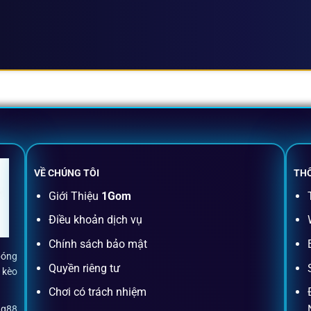
VỀ CHÚNG TÔI
THÔ
Giới Thiệu
1Gom
Điều khoản dịch vụ
Chính sách bảo mật
 bóng
Quyền riêng tư
 kèo
Chơi có trách nhiệm
ng88