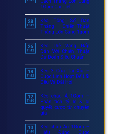
Th12
Cách Thắng Lớn Cùng
1Gom Chi Tiết
Kèo Tổng Số Bàn
28
Th12
Thắng – Chiến Thuật
Thắng Lớn Cùng 1gom
Kèo Thẻ Vàng Hấp
26
Th12
Dẫn Với Chiến Thuật
Dự Đoán Siêu Chuẩn
Kèo 3 Cửa Tài Xỉu –
18
Th12
Cược Linh Hoạt Để Lãi
Đều Và Dài Hơi
Kèo châu Á 1Gom –
12
Th10
Phân tích tỷ lệ & bí
quyết cược từ chuyên
gia
Kèo châu Âu 1Gom –
10
Th10
Hiểu Đúng Cược