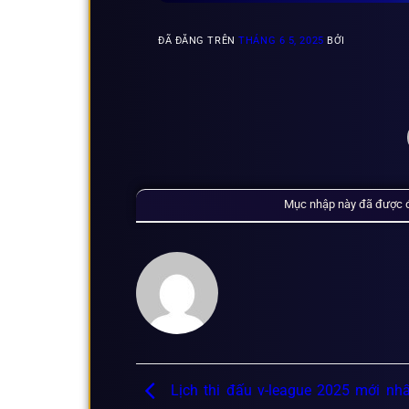
ĐÃ ĐĂNG TRÊN
THÁNG 6 5, 2025
BỞI
Mục nhập này đã được 
Lịch thi đấu v-league 2025 mới nhất